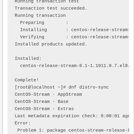
Running transaction test

Transaction test succeeded.

Running transaction

  Preparing        :                        
  Installing       : centos-release-stream-8
  Verifying        : centos-release-stream-8
Installed products updated.

Installed:

  centos-release-stream-8.1-1.1911.0.7.el8.x8
Complete!

[root@localhost ~]# dnf distro-sync

CentOS-Stream - AppStream                   
CentOS-Stream - Base                        
CentOS-Stream - Extras                      
Last metadata expiration check: 0:00:01 ago 
Error:

 Problem 1: package centos-stream-release-8.