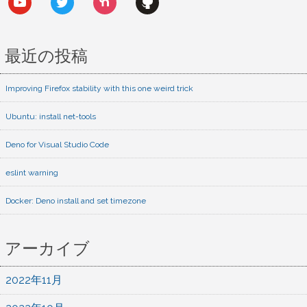
最近の投稿
Improving Firefox stability with this one weird trick
Ubuntu: install net-tools
Deno for Visual Studio Code
eslint warning
Docker: Deno install and set timezone
アーカイブ
2022年11月