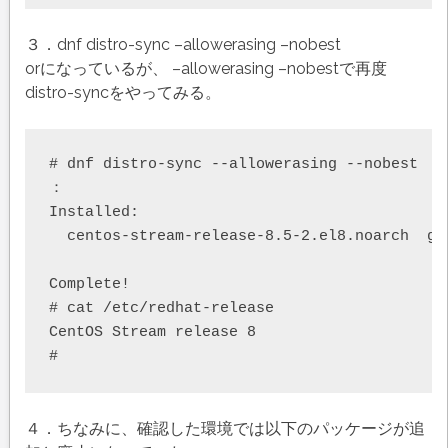
３．dnf distro-sync –allowerasing –nobest
orになっているが、 –allowerasing –nobestで再度
distro-syncをやってみる。
# dnf distro-sync --allowerasing --nobest

：

Installed:

  centos-stream-release-8.5-2.el8.noarch  gl
Complete!

# cat /etc/redhat-release

CentOS Stream release 8

４．ちなみに、確認した環境では以下のパッケージが追