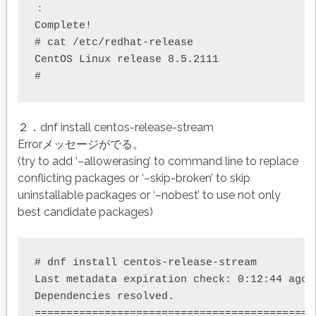
：

Stream
Complete!

8
# cat /etc/redhat-release

へ
CentOS Linux release 8.5.2111

の
移
行
は
２．dnf install centos-release-stream
Errorメッセージがでる。
(try to add ‘–allowerasing’ to command line to replace
conflicting packages or ‘–skip-broken’ to skip
uninstallable packages or ‘–nobest’ to use not only
best candidate packages)
# dnf install centos-release-stream

Last metadata expiration check: 0:12:44 ago 
Dependencies resolved.

============================================