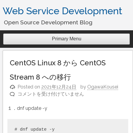
Skip
Web Service Development
to
content
Open Source Development Blog
Primary Menu
CentOS Linux 8 から CentOS
Stream 8 への移行
Posted on
2021年12月24日
by
OgawaKousei
コメントを受け付けていません
CentOS
Linux
１．dnf update -y
8
か
ら
# dnf update -y

CentOS