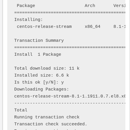
 Package                   Arch       Versio
============================================
Installing:

 centos-release-stream     x86_64     8.1-1.
Transaction Summary

============================================
Install  1 Package

Total download size: 11 k

Installed size: 6.6 k

Is this ok [y/N]: y

Downloading Packages:

centos-release-stream-8.1-1.1911.0.7.el8.x86
--------------------------------------------
Total                                       
Running transaction check

Transaction check succeeded.
