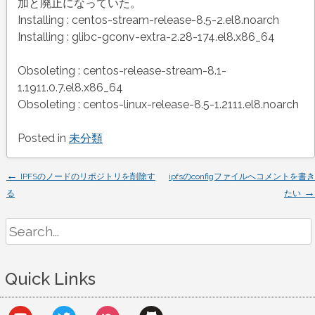
加と廃止になっていた。
Installing : centos-stream-release-8.5-2.el8.noarch
Installing : glibc-gconv-extra-2.28-174.el8.x86_64
Obsoleting : centos-release-stream-8.1-
1.1911.0.7.el8.x86_64
Obsoleting : centos-linux-release-8.5-1.2111.el8.noarch
Posted in
未分類
←
Post
IPFSのノードのリポジトリを削除す
ipfsのconfigファイルへコメントを書き
→
る
たい
navigation
Search
for:
Quick Links
youtube
twitter
nextdoor
github