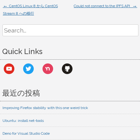
ル
←
→
Post
CentOS Linux 8 から CentOS
Could not connect to the IPFS API
へ
Stream 8 への移行
コ
navigation
メ
Search
ン
for:
ト
Quick Links
を
書
き
youtube
twitter
nextdoor
github
た
い
は
最近の投稿
Improving Firefox stability with this one weird trick
Ubuntu: install net-tools
Deno for Visual Studio Code