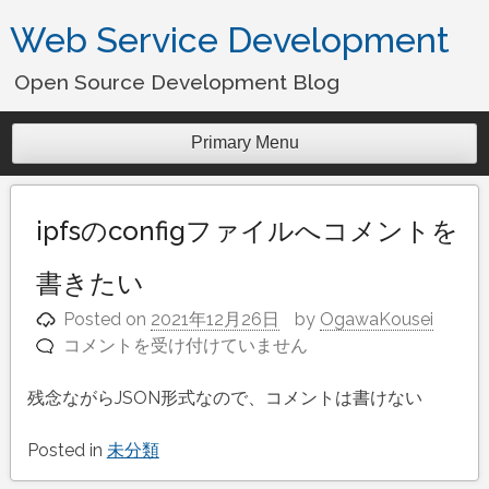
Skip
Web Service Development
to
content
Open Source Development Blog
Primary Menu
ipfsのconfigファイルへコメントを
書きたい
Posted on
2021年12月26日
by
OgawaKousei
コメントを受け付けていません
ipfs
の
残念ながらJSON形式なので、コメントは書けない
config
フ
Posted in
未分類
ァ
イ