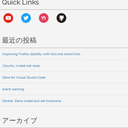
Quick Links
youtube
twitter
nextdoor
github
最近の投稿
Improving Firefox stability with this one weird trick
Ubuntu: install net-tools
Deno for Visual Studio Code
eslint warning
Docker: Deno install and set timezone
アーカイブ