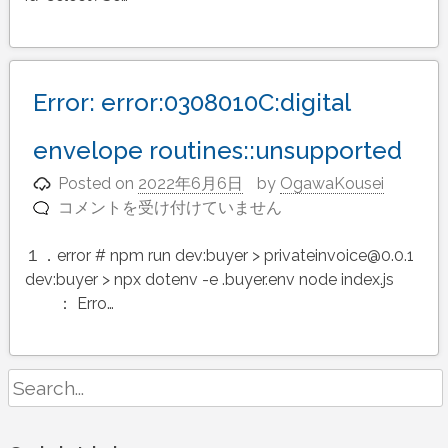
合
わ
せ
で
Error: error:0308010C:digital
の、
firefox
envelope routines::unsupported
の
Posted on
2022年6月6日
by
OgawaKousei
CSS
コメントを受け付けていません
Error:
で
error:0308010C:digital
padding
１．error # npm run dev:buyer > privateinvoice@0.0.1
envelope
の
dev:buyer > npx dotenv -e .buyer.env node index.js
routines::unsupported
差
は
： Erro…
分
は
Search
for: