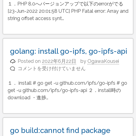
１．PHP 8.0へバージョンアップで以下のerrorがでる
9
[23-Jun-2022 20:01:58 UTC] PHP Fatal error: Array and
:PHP
string offset access synt…
8.0
へ
バ
ー
ジ
golang: install go-ipfs, go-ipfs-api
ョ
Posted on
2022年6月22日
by
OgawaKousei
ン
コメントを受け付けていません
golang:
ア
install
ッ
１． install # go get -u github.com/ipfs/go-ipfs # go
go-
プ、
get -u github.com/ipfs/go-ipfs-api ２．install時の
ipfs,
tcpdf
download ・進捗…
go-
の
ipfs-
互
api
換
は
性
の
go build:cannot find package
な