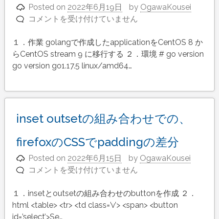
Posted on
2022年6月19日
by
OgawaKousei
い
コメントを受け付けていません
go
変
build:cannot
更
１．作業 golangで作成したapplicationをCentOS 8 か
find
に
らCentOS stream 9 に移行する ２．環境 # go version
package
伴
は
go version go1.17.5 linux/amd64…
う
改
修
は
inset outsetの組み合わせでの、
firefoxのCSSでpaddingの差分
Posted on
2022年6月15日
by
OgawaKousei
コメントを受け付けていません
inset
outset
１．insetとoutsetの組み合わせのbuttonを作成 ２．
の
html <table> <tr> <td class=’v’> <span> <button
組
id=’select’>Se…
み