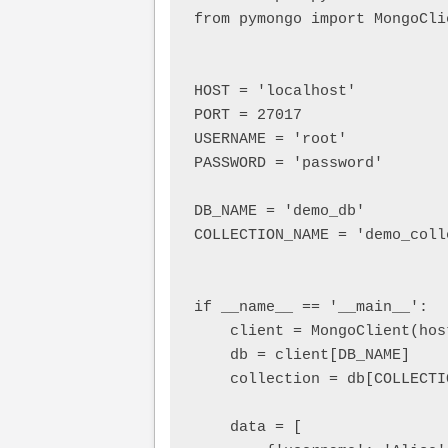
from pymongo import MongoClie
HOST = 'localhost'

PORT = 27017

USERNAME = 'root'

PASSWORD = 'password'

DB_NAME = 'demo_db'

COLLECTION_NAME = 'demo_colle
if __name__ == '__main__':

    client = MongoClient(hos
    db = client[DB_NAME]

    collection = db[COLLECTIO
    data = [
