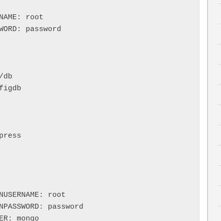
AME: root

WORD: password

db

igdb

ress

NUSERNAME: root

NPASSWORD: password

R: mongo
