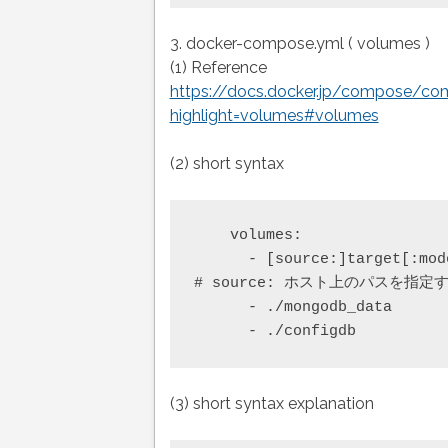
3. docker-compose.yml ( volumes )
(1) Reference
https://docs.docker.jp/compose/com
highlight=volumes#volumes
(2) short syntax
    volumes:

      - [source:]target[:mode
# source: ホスト上のパスを指定
      - ./mongodb_data

(3) short syntax explanation