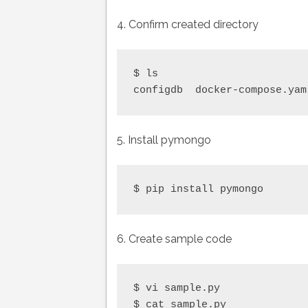
4. Confirm created directory
$ ls

5. Install pymongo
6. Create sample code
$ vi sample.py

$ cat sample.py
