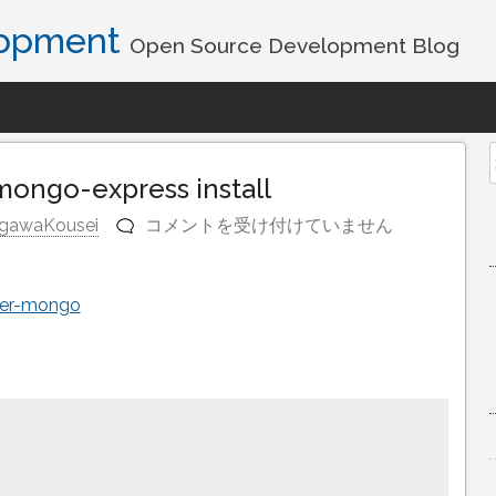
lopment
Open Source Development Blog
f
ongo-express install
gawaKousei
コメントを受け付けていません
Docker
:
mongoDB
cker-mongo
and
mongo-
express
install
は