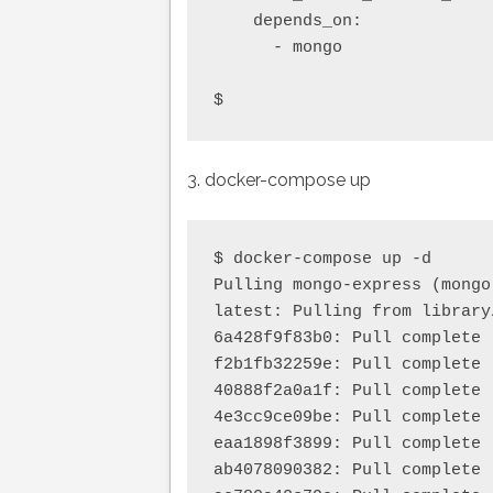
    depends_on:

      - mongo

3. docker-compose up
$ docker-compose up -d

Pulling mongo-express (mongo
latest: Pulling from library
6a428f9f83b0: Pull complete

f2b1fb32259e: Pull complete

40888f2a0a1f: Pull complete

4e3cc9ce09be: Pull complete

eaa1898f3899: Pull complete

ab4078090382: Pull complete
