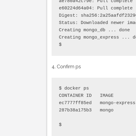
ae780a42c79e: Pull complete

e60224d64a04: Pull complete

Digest: sha256:2a25aafdf2329
Status: Downloaded newer ima
Creating mongo_db ... done

Creating mongo_express ... do
4. Confirm ps
$ docker ps

CONTAINER ID   IMAGE        
ec7777ff85ed   mongo-express
287b38a175b3   mongo        