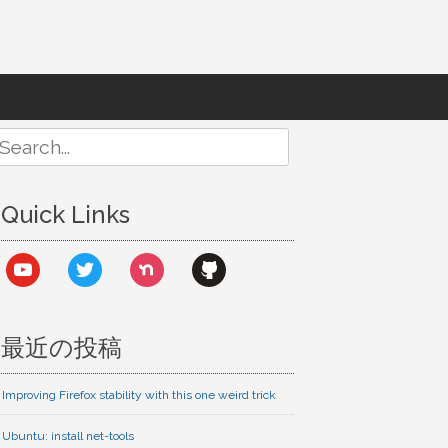
Search
or:
Quick Links
youtube
twitter
nextdoor
github
最近の投稿
Improving Firefox stability with this one weird trick
Ubuntu: install net-tools