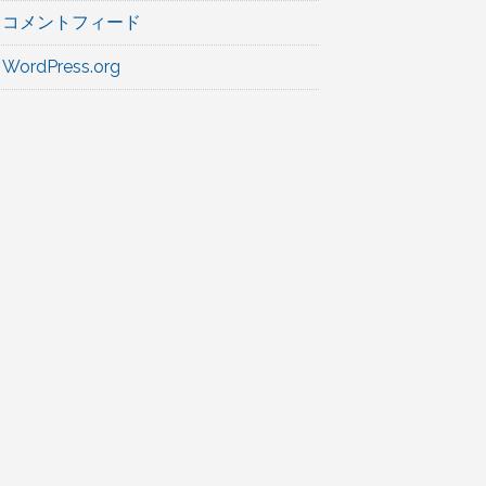
コメントフィード


WordPress.org
S          PORTS                                  
 seconds   0.0.0.0:8081->8081/tcp, :::8081->8081/t
 seconds   0.0.0.0:27017->27017/tcp, :::27017->270