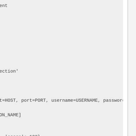
nt

ction'

t=HOST, port=PORT, username=USERNAME, password=PAS
N_NAME]
