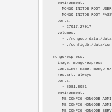
    environment:

      MONGO_INITDB_ROOT_USERN
      MONGO_INITDB_ROOT_PASS
    ports:

      - 27017:27017

    volumes:

      - ./mongodb_data:/data/
      - ./configdb:/data/conf
  mongo-express:

    image: mongo-express

    container_name: mongo_exp
    restart: always

    ports:

      - 8081:8081

    environment:

      ME_CONFIG_MONGODB_ADMI
      ME_CONFIG_MONGODB_ADMI
      ME_CONFIG_MONGODB_SERVE