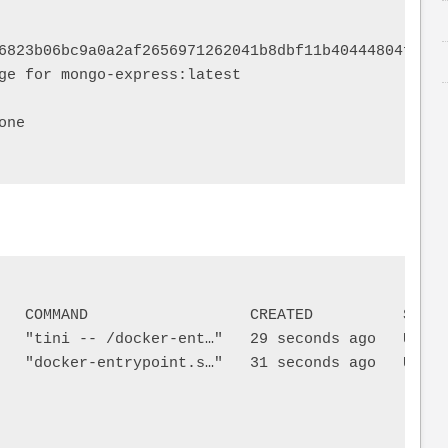
6823b06bc9a0a2af2656971262041b8dbf11b40444804fdc104
ge for mongo-express:latest

ne

   COMMAND                  CREATED          STATU
   "tini -- /docker-ent…"   29 seconds ago   Up 20
   "docker-entrypoint.s…"   31 seconds ago   Up 29