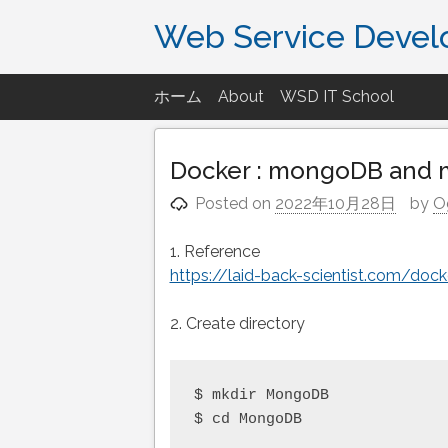
Skip
Web Service Deve
to
content
ホーム
About
WSD IT School
Docker : mongoDB and m
Posted on
2022年10月28日
by
O
1. Reference
https://laid-back-scientist.com/do
2. Create directory
$ mkdir MongoDB
