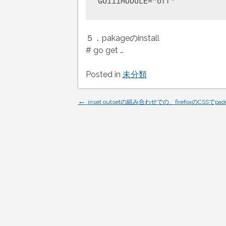
５．pakageのinstall
# go get …
Posted in
未分類
←
Post
inset outsetの組み合わせでの、firefoxのCSSでpa
navigation