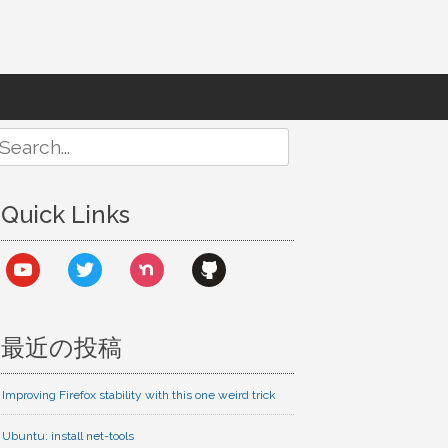
Search
or:
Quick Links
youtube
twitter
nextdoor
github
最近の投稿
Improving Firefox stability with this one weird trick
Ubuntu: install net-tools