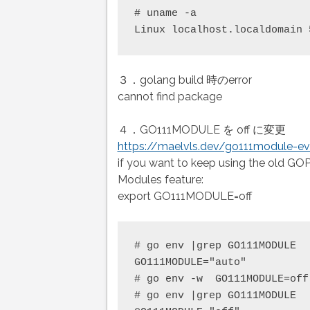
# uname -a

３．golang build 時のerror
cannot find package
４．GO111MODULE を off に変更
https://maelvls.dev/go111module-e
if you want to keep using the old GO
Modules feature:
export GO111MODULE=off
# go env |grep GO111MODULE

GO111MODULE="auto"

# go env -w  GO111MODULE=off

# go env |grep GO111MODULE
