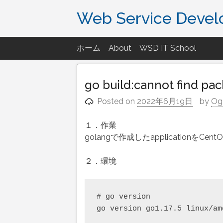
Skip
Web Service Deve
to
content
ホーム
About
WSD IT School
go build:cannot find pa
Posted on
2022年6月19日
by
Og
１．作業
golangで作成したapplicationをCent
２．環境
# go version

go version go1.17.5 linux/amd