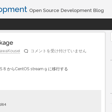
lopment
Open Source Development Blog
f
ckage
awaKousei
コメントを受け付けていません
go
build:cannot
find
OS 8 からCentOS stream 9 に移行する
package
は
64
