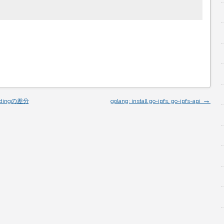
→
ddingの差分
golang: install go-ipfs, go-ipfs-api